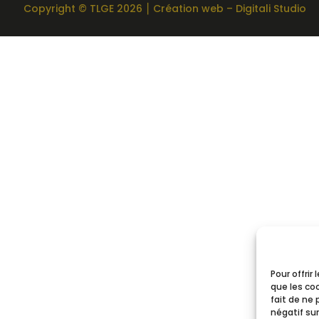
Copyright
©️
TLGE 2026 ⎮
Création web – Digitali Studio
Pour offrir
que les co
fait de ne
négatif sur