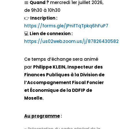
📅
Quand ?
mercredi 1er juillet 2026,
de 9h30 à 10h30
👉
Inscription :
https://forms.gle/jPnifTqTpkq6hFuP7
💻
Lien de connexion :
https://us02web.zoom.us/j/87826430582
Ce temps d’échange sera animé
par
Philippe KLEIN, Inspecteur des
Finances Publiques à la Division de
l’Accompagnement Fiscal Foncier
et Économique de la DDFIP de
Moselle.
Au programme
:
– Présentation du cadre général de la