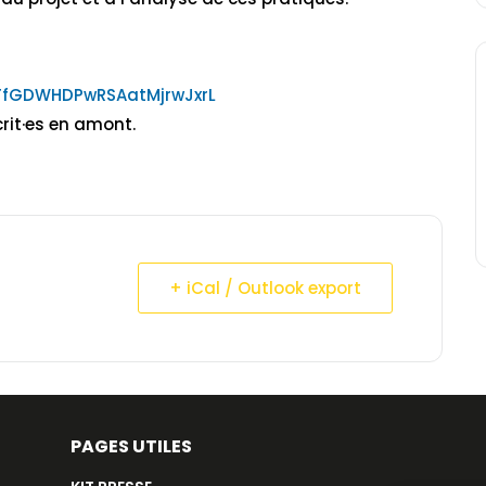
LKFfGDWHDPwRSAatMjrwJxrL
rit·es en amont.
+ iCal / Outlook export
PAGES UTILES