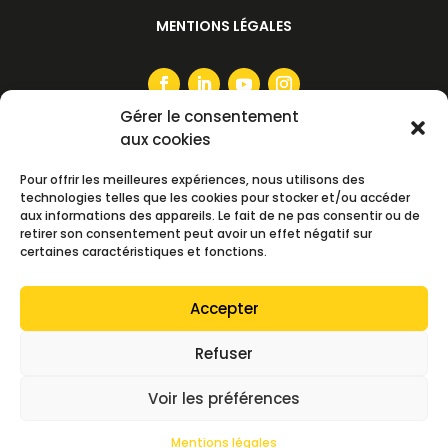
MENTIONS LÉGALES
Gérer le consentement
aux cookies
S'ABONNER À LA NEWSLETTER
Pour offrir les meilleures expériences, nous utilisons des
technologies telles que les cookies pour stocker et/ou accéder
aux informations des appareils. Le fait de ne pas consentir ou de
retirer son consentement peut avoir un effet négatif sur
certaines caractéristiques et fonctions.
S'ABONNER
Accepter
> TOUTES LES NEWSLETTERS
Refuser
Voir les préférences
Copyright
©️
TLGE 2026 ⎮
Création web – Digitali
Studio
Mentions légales