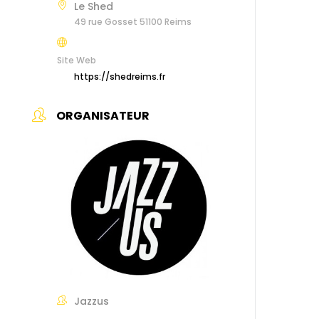
Le Shed
49 rue Gosset 51100 Reims
Site Web
https://shedreims.fr
ORGANISATEUR
Jazzus