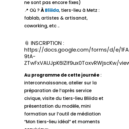
ne sont pas encore fixes)
📍 Où ?
À
Bliiida
, tiers-lieu à Metz :
fablab, artistes & artisanat,
coworking, etc ..
📎​ INSCRIPTION
:
https://docs.google.com/forms/d/e/1
9tA-
ZTwFxVAUJpK6lZlf9ux0ToxvRWjscKw/vie
Au programme de cette journée
:
interconnaissance, atelier sur la
préparation de l’après service
civique, visite du tiers-lieu Bliiida et
présentation du modèle, mini
formation sur l’outil de médiation
“Mon tiers-lieu idéal” et moments