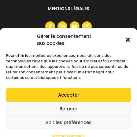
MENTIONS LÉGALES
Gérer le consentement
aux cookies
S'ABONNER À LA NEWSLETTER
Pour offrir les meilleures expériences, nous utilisons des
technologies telles que les cookies pour stocker et/ou accéder
aux informations des appareils. Le fait de ne pas consentir ou de
retirer son consentement peut avoir un effet négatif sur
certaines caractéristiques et fonctions.
S'ABONNER
Accepter
> TOUTES LES NEWSLETTERS
Refuser
Voir les préférences
Copyright
©️
TLGE 2026 ⎮
Création web – Digitali
Studio
Mentions légales