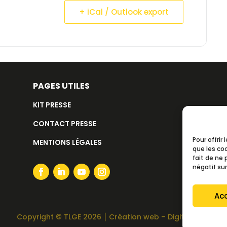
+ iCal / Outlook export
PAGES UTILES
KIT PRESSE
CONTACT PRESSE
Pour offrir
MENTIONS LÉGALES
que les co
fait de ne
négatif sur
Ac
Copyright
©️
TLGE 2026 ⎮
Création web – Digitali Studio