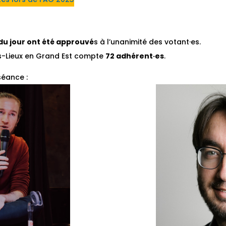
 du jour ont été approuvé
s à l’unanimité des votant·es.
ers-Lieux en Grand Est compte
72 adhérent·es
.
séance :