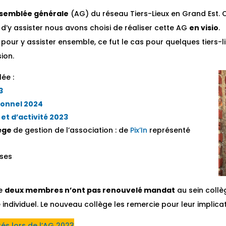
ssemblée générale
(AG) du réseau Tiers-Lieux en Grand Est. 
’y assister nous avons choisi de réaliser cette AG
en visio
.
s pour y assister ensemble, ce fut le cas pour quelques tiers-
ion.
ée :
3
ionnel 2024
et d’activité 2023
lège
de gestion de l’association : de
Pix’In
représenté
rses
le
deux membres n’ont pas renouvelé mandat
au sein collè
 individuel. Le nouveau collège les remercie pour leur implicat
és lors de l’AG 2023