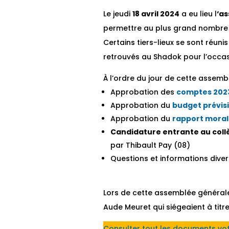
Le jeudi
18 avril 2024
a eu lieu l
‘a
permettre au plus grand nombre d
Certains tiers-lieux se sont réuni
retrouvés au Shadok pour l’occas
À l’ordre du jour de cette assembl
Approbation des
comptes 202
Approbation du
budget prévis
Approbation du
rapport moral 
Candidature entrante au col
par Thibault Pay (08)
Questions et informations dive
Lors de cette assemblée généra
Aude Meuret qui siégeaient à titre
Consulter tout les documents vot